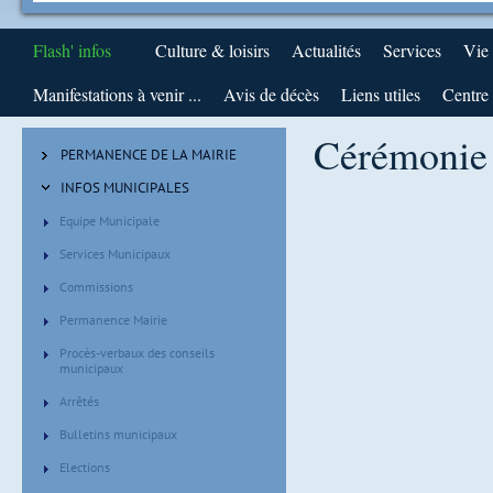
Flash' infos
Culture & loisirs
Actualités
Services
Vie
Manifestations à venir ...
Avis de décès
Liens utiles
Centre 
Cérémonie
PERMANENCE DE LA MAIRIE
INFOS MUNICIPALES
Equipe Municipale
Services Municipaux
Commissions
Permanence Mairie
Procès-verbaux des conseils
municipaux
Arrêtés
Bulletins municipaux
Elections