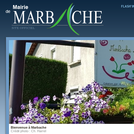
FLASH' 
Bienvenue à Marbache
Crédit photo : Ch. Harrel