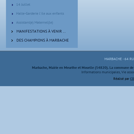
14 Juillet
Halte-Garderie l'ile aux enfants
Assistant(e) Maternel(le)
MANIFESTATIONS À VENIR ...
DES CHAMPIONS À MARBACHE
MARBACHE - 64 R
Marbache, Mairie en Meurthe et Moselle (54820). La commune de M
Informations municipales, Vie assoc
Réalisé par
CO