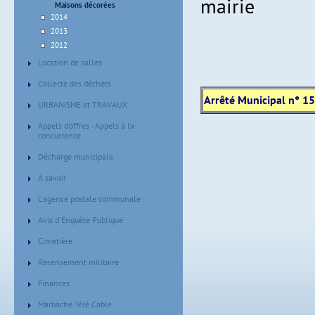
mairie
Maisons décorées
2014
2013
2012
Location de salles
Collecte des déchets
Arrêté Municipal n° 15
URBANISME et TRAVAUX
Appels d'offres - Appels à la
concurrence
Décharge municipale
A savoir
L'agence postale communale
Avis d'Enquête Publique
Cimetière
Recensement militaire
Finances
Marbache Télé Cable