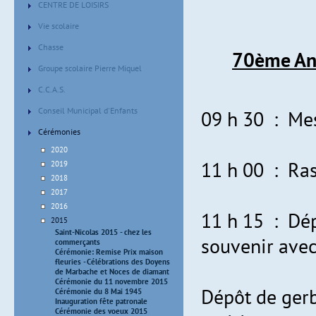
CENTRE DE LOISIRS
Vie scolaire
Chasse
70ème Ann
Groupe scolaire Pierre Miquel
C.C.A.S.
Conseil Municipal d'Enfants
09 h 30 : Me
Cérémonies
2020
11 h 00 : Ra
2019
2018
2017
2016
11 h 15 : Dép
2015
Saint-Nicolas 2015 - chez les
souvenir avec
commerçants
Cérémonie: Remise Prix maison
fleuries - Célébrations des Doyens
de Marbache et Noces de diamant
Cérémonie du 11 novembre 2015
Dépôt de gerbe
Cérémonie du 8 Mai 1945
Inauguration fête patronale
Cérémonie des voeux 2015