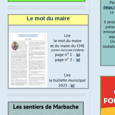
Par
(
https:
ce 
Le mot du maire
Il sera
prése
envoye
Lire
aup
le mot du maire
Un
et du maire du CME
souhait
(conseil municipal d'enfants)
page n° 1 :
ici
page n° 2 :
ici
Lire
le bulletin municipal
2025 :
ici
Les sentiers de Marbache