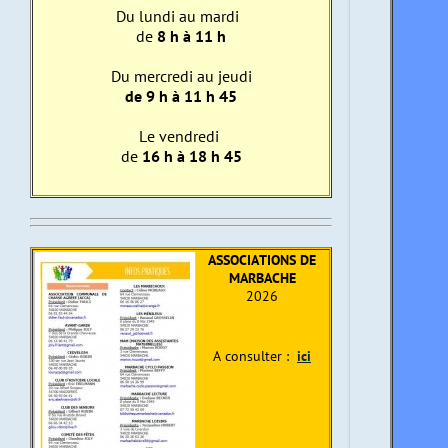
Du lundi au mardi
de
8 h à 11 h
Du mercredi au jeudi
de 9 h à 11 h 45
Le vendredi
de
16 h à 18 h 45
ASSOCIATIONS DE
MARBACHE
2026
A consulter :
ici