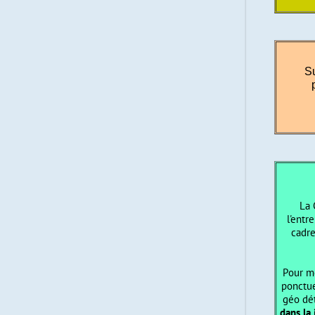
Su
La 
l'entr
cadre
Pour me
ponctue
géo dét
dans la