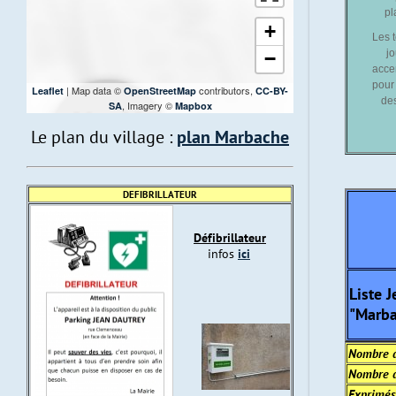
pl
+
Les 
jo
−
acce
pour 
| Map data ©
contributors,
Leaflet
OpenStreetMap
CC-BY-
des
, Imagery ©
SA
Mapbox
Le plan du village :
plan Marbache
DEFIBRILLATEUR
Défibrilla
teur
info
s
ici
Liste 
"Marba
Nombre d'
Nombre d
Exprimés