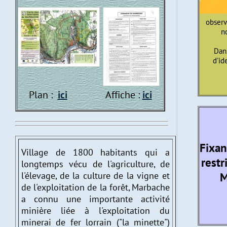
observ
n
Dan
d'id
Plan :
ici
Affiche :
ici
Fixan
Village de 1800 habitants qui a
restr
longtemps vécu de l'agriculture, de
l'élevage, de la culture de la vigne et
M
de l'exploitation de la forêt, Marbache
a co
nnu une importante activité
minière liée à l'exploitation du
minerai de fer lorrain ("la minette")