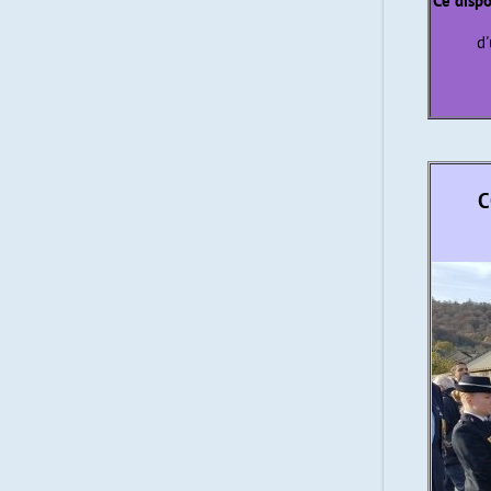
Ce dispo
d'
C