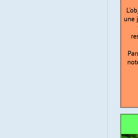
L'ob
une j
re
Par
not