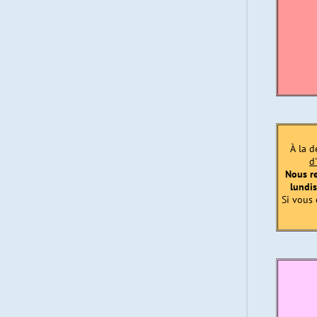
À la d
d
Nous r
lundis
Si vous 