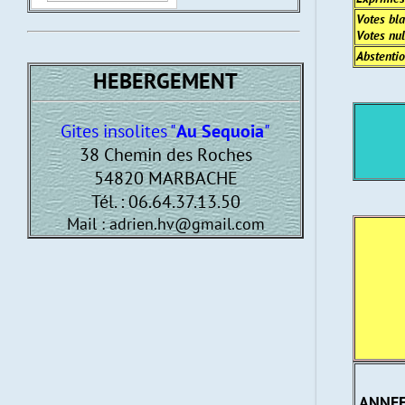
Votes bl
Votes nul
Abstenti
HEBERGEMENT
Gites insolites "
Au Sequoia
"
38 Chemin des Roches
54820 MARBACHE
Tél. : 06.64.37.13.50
Mail : adrien.hv@gmail.com
ANNEE