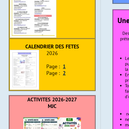
Une
Des
préte
CALENDRIER DES FETES
2026
Le
pu
Page :
1
la
Page :
2
En
pr
To
fa
d'
ACTIVITES 2026-2027
MJC
ne
ne
me