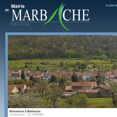
FLASH' 
Bienvenue à Marbache
Crédit photo : Ch. HARREL