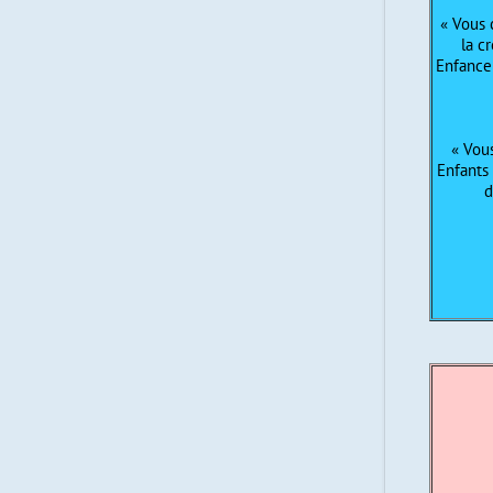
« Vous 
la c
Enfance
« Vous
Enfants 
d