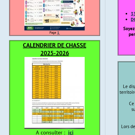
33
DG
Soyez 
Page
1
per
CALENDRIER DE CHASSE
2025-2026
Le dis
territoi
Ce 
s
Lors de
A consulter :
ici