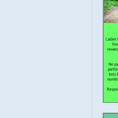
L'allée
for
revanc
Ne pa
parfoi
bois.
nombre
Respect