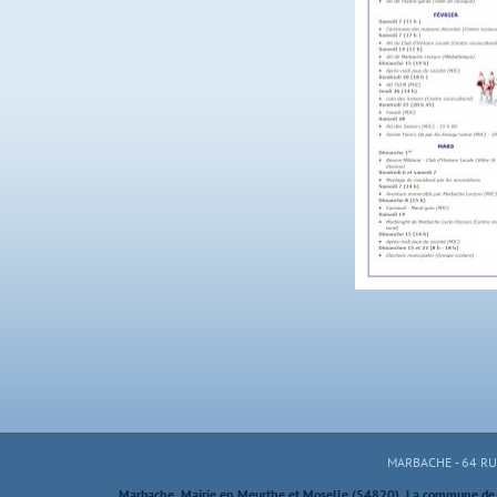
MARBACHE - 64 R
Marbache, Mairie en Meurthe et Moselle (54820). La commune de M