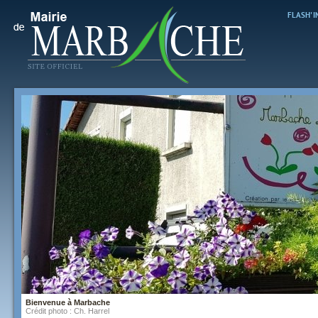
FLASH' 
Bienvenue à Marbache
Crédit photo : Ch. Harrel