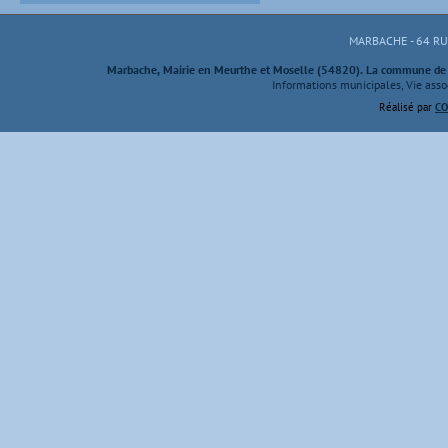
MARBACHE - 64 R
Marbache, Mairie en Meurthe et Moselle (54820). La commune de M
Informations municipales, Vie assoc
Réalisé par
CO