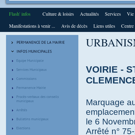
Flash' infos
Culture & loisirs
Actualités
Services
Vie
Manifestations à venir ...
Avis de décès
Liens utiles
Centre 
URBANIS
PERMANENCE DE LA MAIRIE
INFOS MUNICIPALES
Equipe Municipale
VOIRIE -
Services Municipaux
CLEMENCE
Commissions
Permanence Mairie
Procès-verbaux des conseils
Marquage au 
municipaux
emplacement
Arrêtés
Bulletins municipaux
le 6 Novemb
Elections
Arrêté n° 75