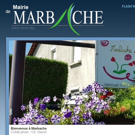
FLASH' 
Bienvenue à Marbache
Crédit photo : Ch. Harrel