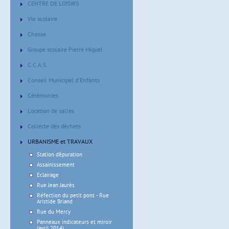
CENTRE DE LOISIRS
Vie scolaire
Chasse
Groupe scolaire Pierre Miquel
C.C.A.S.
Conseil Municipal d'Enfants
Cérémonies
Location de salles
Collecte des déchets
URBANISME et TRAVAUX
Station d'épuration
Assainissement
Eclairage
Rue Jean Jaurès
Réfection du petit pont - Rue
Aristide Briand
Rue du Mercy
Panneaux indicateurs et miroir
(avril 2014)