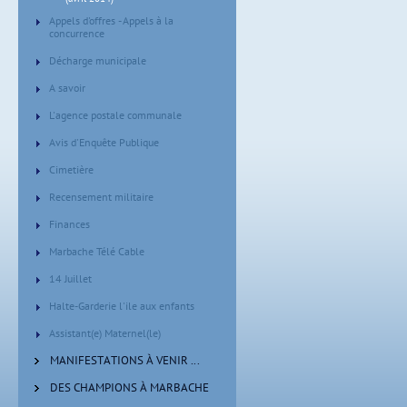
Appels d'offres - Appels à la
concurrence
Décharge municipale
A savoir
L'agence postale communale
Avis d'Enquête Publique
Cimetière
Recensement militaire
Finances
Marbache Télé Cable
14 Juillet
Halte-Garderie l'ile aux enfants
Assistant(e) Maternel(le)
MANIFESTATIONS À VENIR ...
DES CHAMPIONS À MARBACHE