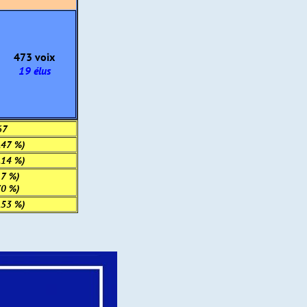
473 voix
19 élus
67
,47 %)
,14 %)
17 %)
70 %)
,53 %)