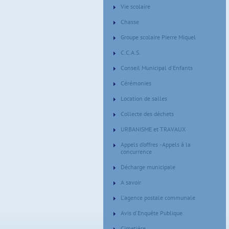
Vie scolaire
Chasse
Groupe scolaire Pierre Miquel
C.C.A.S.
Conseil Municipal d'Enfants
Cérémonies
Location de salles
Collecte des déchets
URBANISME et TRAVAUX
Appels d'offres - Appels à la
concurrence
Décharge municipale
A savoir
L'agence postale communale
Avis d'Enquête Publique
Cimetière