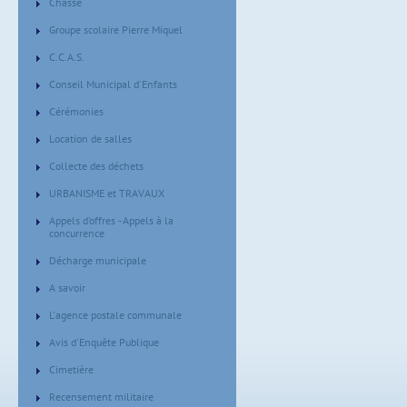
Chasse
Groupe scolaire Pierre Miquel
C.C.A.S.
Conseil Municipal d'Enfants
Cérémonies
Location de salles
Collecte des déchets
URBANISME et TRAVAUX
Appels d'offres - Appels à la
concurrence
Décharge municipale
A savoir
L'agence postale communale
Avis d'Enquête Publique
Cimetière
Recensement militaire