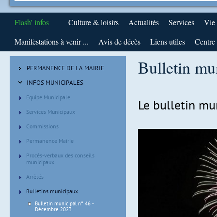
Flash' infos
Culture & loisirs
Actualités
Services
Vie
Manifestations à venir ...
Avis de décès
Liens utiles
Centre 
Bulletin mu
PERMANENCE DE LA MAIRIE
INFOS MUNICIPALES
Equipe Municipale
Le bulletin mu
Services Municipaux
Commissions
Permanence Mairie
Procès-verbaux des conseils
municipaux
Arrêtés
Bulletins municipaux
Bulletin municipal n° 46 -
Décembre 2023