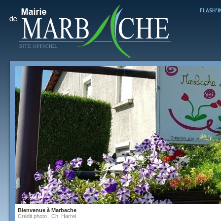
FLASH' 
Bienvenue à Marbache
Crédit photo : Ch. Harrel