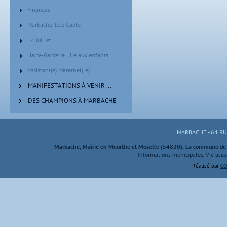
Finances
Marbache Télé Cable
14 Juillet
Halte-Garderie l'ile aux enfants
Assistant(e) Maternel(le)
MANIFESTATIONS À VENIR ...
DES CHAMPIONS À MARBACHE
MARBACHE - 64 R
Marbache, Mairie en Meurthe et Moselle (54820). La commune de M
Informations municipales, Vie assoc
Réalisé par
CO