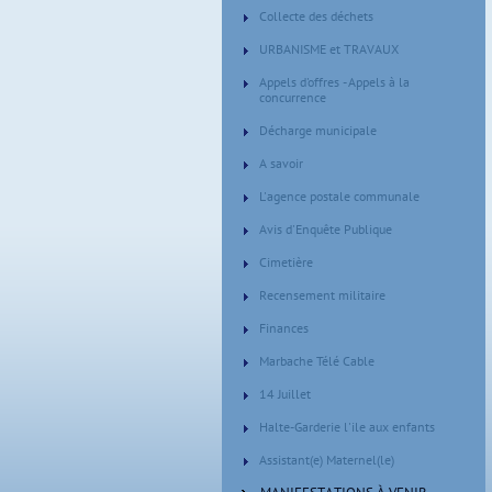
Collecte des déchets
URBANISME et TRAVAUX
Appels d'offres - Appels à la
concurrence
Décharge municipale
A savoir
L'agence postale communale
Avis d'Enquête Publique
Cimetière
Recensement militaire
Finances
Marbache Télé Cable
14 Juillet
Halte-Garderie l'ile aux enfants
Assistant(e) Maternel(le)