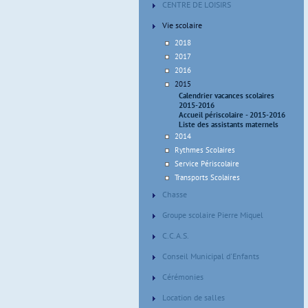
CENTRE DE LOISIRS
Vie scolaire
2018
2017
2016
2015
Calendrier vacances scolaires
2015-2016
Accueil périscolaire - 2015-2016
Liste des assistants maternels
2014
Rythmes Scolaires
Service Périscolaire
Transports Scolaires
Chasse
Groupe scolaire Pierre Miquel
C.C.A.S.
Conseil Municipal d'Enfants
Cérémonies
Location de salles