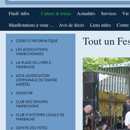
Flash' infos
Culture & loisirs
Actualités
Services
Vie
Manifestations à venir ...
Avis de décès
Liens utiles
Centre 
Tout un Fe
COURS D'INFORMATIQUE
LES ASSOCIATIONS
MARBICHONNES
LA PLACE DU LIVRE À
MARBACHE
ACCA (ASSOCIATION
COMMUNALE DE CHASSE
AGRÉÉE)
CHASS'OR
CLUB DES SENIORS
MARBICHONS
CLUB D'HISTOIRE LOCALE DE
MARBACHE
COMITE DES FETES