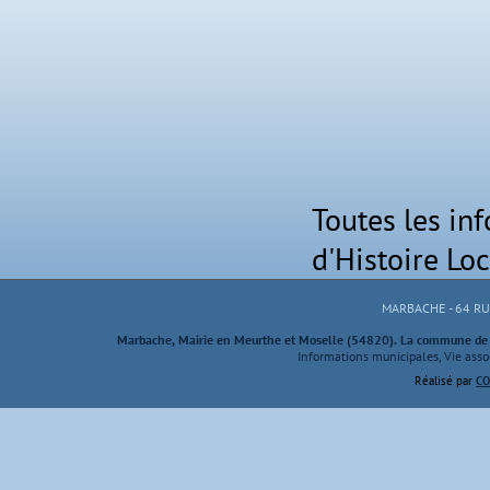
Toutes les inf
d'Histoire Lo
MARBACHE - 64 R
Marbache, Mairie en Meurthe et Moselle (54820). La commune de M
Informations municipales, Vie assoc
Réalisé par
CO