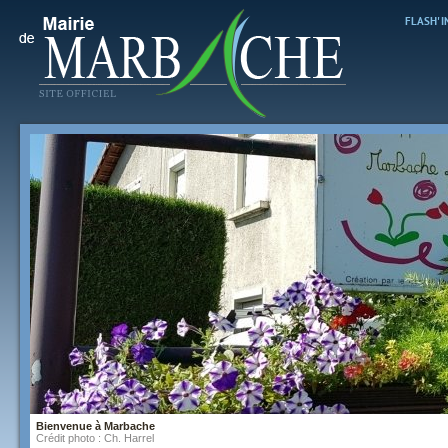
FLASH' 
Bienvenue à Marbache
Crédit photo : Ch. HARREL