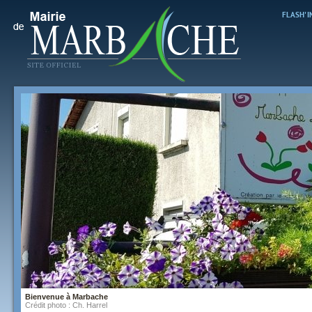
FLASH' 
Bienvenue à Marbache
Crédit photo : Ch. Harrel