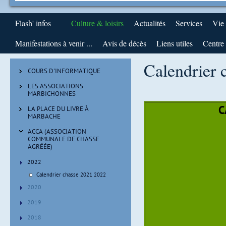
Flash' infos
Culture & loisirs
Actualités
Services
Vie
Manifestations à venir ...
Avis de décès
Liens utiles
Centre 
Calendrier 
COURS D'INFORMATIQUE
LES ASSOCIATIONS
MARBICHONNES
C
LA PLACE DU LIVRE À
MARBACHE
ACCA (ASSOCIATION
COMMUNALE DE CHASSE
AGRÉÉE)
2022
Calendrier chasse 2021 2022
2020
2019
2018