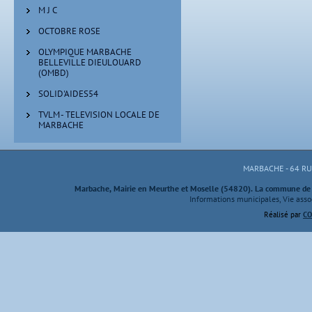
M J C
OCTOBRE ROSE
OLYMPIQUE MARBACHE
BELLEVILLE DIEULOUARD
(OMBD)
SOLID'AIDES54
TVLM - TELEVISION LOCALE DE
MARBACHE
MARBACHE - 64 R
Marbache, Mairie en Meurthe et Moselle (54820). La commune de M
Informations municipales, Vie assoc
Réalisé par
CO