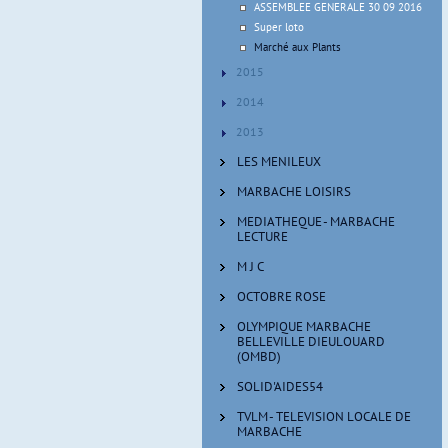
ASSEMBLEE GENERALE 30 09 2016
Super loto
Marché aux Plants
2015
2014
2013
LES MENILEUX
MARBACHE LOISIRS
MEDIATHEQUE - MARBACHE
LECTURE
M J C
OCTOBRE ROSE
OLYMPIQUE MARBACHE
BELLEVILLE DIEULOUARD
(OMBD)
SOLID'AIDES54
TVLM - TELEVISION LOCALE DE
MARBACHE