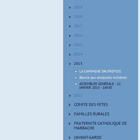
2019
2018
2017
2016
2015
2014
2013
LA CAMPAGNE D'AUTREFOIS
Bourse aux antiquités militaires
ASSEMBLEE GENERALE - 12
JANVIER 2013 - 16h30
2012
COMITE DES FETES
FAMILLES RURALES
FRATERNITE CATHOLIQUE DE
MARBACHE
L'AVANT-GARDE