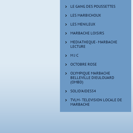
LE GANG DES POUSSETTES
LES MARBICHOUX
LES MENILEUX
MARBACHE LOISIRS
MEDIATHEQUE - MARBACHE
LECTURE
M J C
OCTOBRE ROSE
OLYMPIQUE MARBACHE
BELLEVILLE DIEULOUARD
(OMBD)
SOLID'AIDES54
TVLM - TELEVISION LOCALE DE
MARBACHE