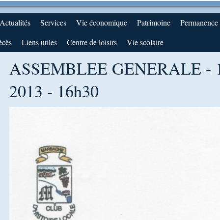
Actualités
Services
Vie économique
Patrimoine
Permanence d
écès
Liens utiles
Centre de loisirs
Vie scolaire
ASSEMBLEE GENERALE - 1
2013 - 16h30